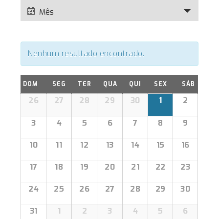
q
a
Mês
u
v
e
i
g
s
a
Nenhum resultado encontrado.
a
ç
ã
e
C
o
DOM
SEG
TER
QUA
QUI
SEX
SÁB
n
a
d
C
26
27
28
29
30
1
2
o
a
l
a
v
v
3
4
5
6
7
8
9
e
l
i
e
e
n
s
10
11
12
13
14
15
16
n
u
g
d
d
a
a
17
18
19
20
21
22
23
á
l
á
ç
E
r
r
24
25
26
27
28
29
30
v
i
ã
i
e
o
o
31
1
2
3
4
5
6
o
n
r