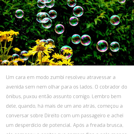
Um cara em modo zumbi resolveu atravessar a
avenida sem nem olhar para os lados. O cobrador do
ônibus, puxou então assunto comigo. Lembro bem
dele, quando, há mais de um ano atrás, começou a
conversar sobre Direito com um passageiro e achei
um desperdício de potencial. Após a freada brusca,