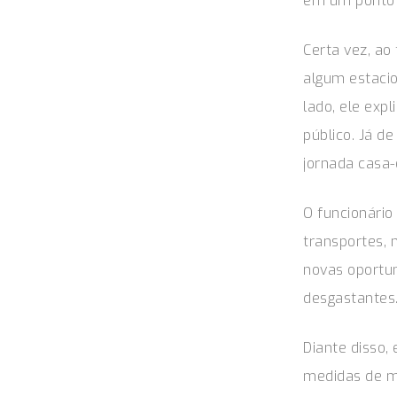
em um ponto 
Certa vez, ao
algum estaci
lado, ele expl
público. Já de
jornada casa-
O funcionário
transportes, 
novas oportun
desgastantes
Diante disso,
medidas de mo