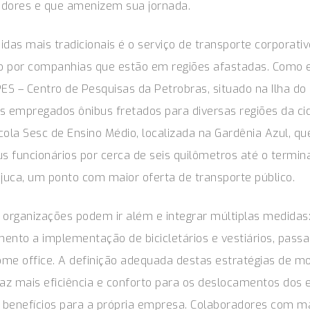
adores e que amenizem sua jornada.
as mais tradicionais é o serviço de transporte corporati
do por companhias que estão em regiões afastadas. Como 
S – Centro de Pesquisas da Petrobras, situado na Ilha do
s empregados ônibus fretados para diversas regiões da ci
la Sesc de Ensino Médio, localizada na Gardênia Azul, qu
us funcionários por cerca de seis quilômetros até o termin
ijuca, um ponto com maior oferta de transporte público.
 organizações podem ir além e integrar múltiplas medidas: 
ento a implementação de bicicletários e vestiários, pass
me office. A definição adequada destas estratégias de mo
raz mais eficiência e conforto para os deslocamentos dos
 benefícios para a própria empresa. Colaboradores com m