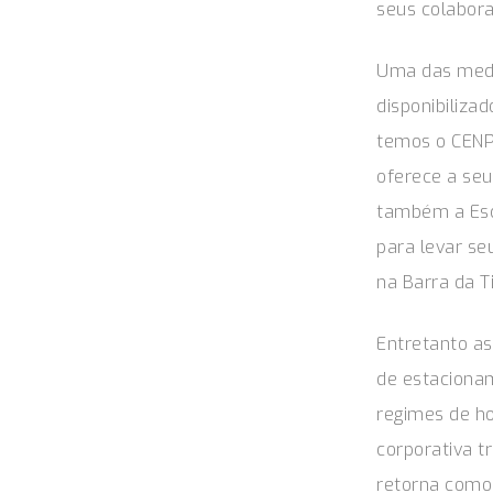
seus colabor
Uma das medid
disponibiliza
temos o CENPE
oferece a seu
também a Esco
para levar se
na Barra da T
Entretanto as
de estacionam
regimes de ho
corporativa t
retorna como