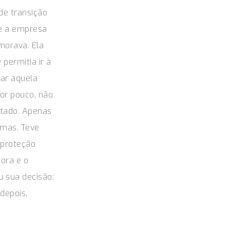
de transição
ue a empresa
morava. Ela
permitia ir à
tar aquela
por pouco, não
otado. Apenas
imas. Teve
 proteção
dora e o
u sua decisão:
 depois,