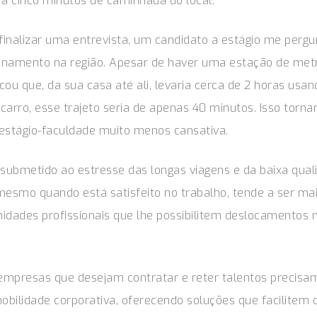
a cinco minutos de caminhada do local.
 finalizar uma entrevista, um candidato a estágio me pergu
onamento na região. Apesar de haver uma estação de metr
icou que, da sua casa até ali, levaria cerca de 2 horas usa
 carro, esse trajeto seria de apenas 40 minutos. Isso torna
estágio-faculdade muito menos cansativa.
 submetido ao estresse das longas viagens e da baixa qual
mesmo quando está satisfeito no trabalho, tende a ser mai
idades profissionais que lhe possibilitem deslocamentos
.
 empresas que desejam contratar e reter talentos precisa
bilidade corporativa, oferecendo soluções que facilitem 