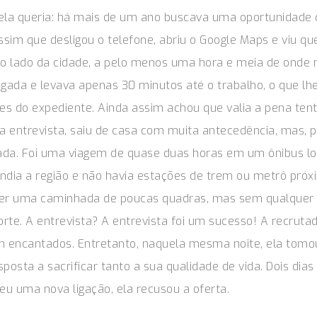
ela queria: há mais de um ano buscava uma oportunidade 
Assim que desligou o telefone, abriu o Google Maps e viu q
ro lado da cidade, a pelo menos uma hora e meia de onde 
ada e levava apenas 30 minutos até o trabalho, o que lhe 
s do expediente. Ainda assim achou que valia a pena ten
da entrevista, saiu de casa com muita antecedência, mas, 
ada. Foi uma viagem de quase duas horas em um ônibus l
ndia a região e não havia estações de trem ou metrô próx
zer uma caminhada de poucas quadras, mas sem qualquer
forte. A entrevista? A entrevista foi um sucesso! A recruta
m encantados. Entretanto, naquela mesma noite, ela tomo
posta a sacrificar tanto a sua qualidade de vida. Dois dias
u uma nova ligação, ela recusou a oferta.