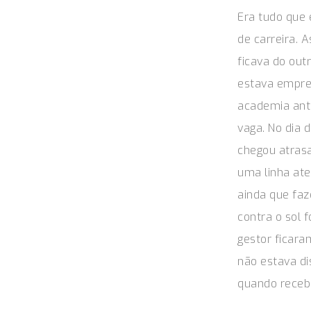
Era tudo que 
de carreira. 
ficava do out
estava empreg
academia ante
vaga. No dia 
chegou atras
uma linha ate
ainda que fa
contra o sol 
gestor ficara
não estava dis
quando recebe