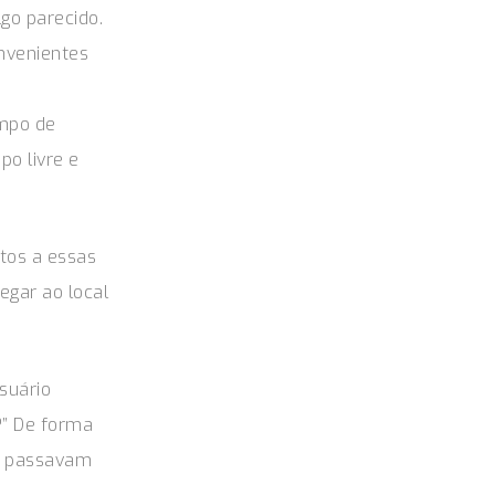
go parecido.
onvenientes
empo de
po livre e
tos a essas
egar ao local
suário
?” De forma
us passavam