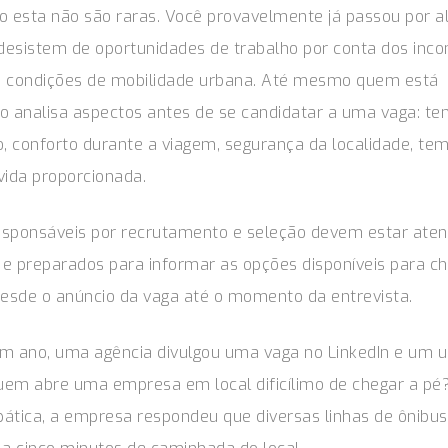
o esta não são raras. Você provavelmente já passou por al
 desistem de oportunidades de trabalho por conta dos inc
s condições de mobilidade urbana. Até mesmo quem está
 analisa aspectos antes de se candidatar a uma vaga: t
 conforto durante a viagem, segurança da localidade, tem
vida proporcionada.
responsáveis por recrutamento e seleção devem estar aten
e preparados para informar as opções disponíveis para ch
desde o anúncio da vaga até o momento da entrevista.
m ano, uma agência divulgou uma vaga no LinkedIn e um u
uem abre uma empresa em local dificílimo de chegar a pé
pática, a empresa respondeu que diversas linhas de ônib