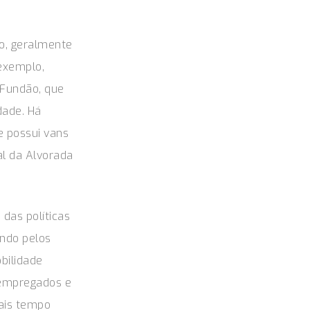
vo, geralmente
exemplo,
 Fundão, que
dade. Há
e possui vans
al da Alvorada
das políticas
ando pelos
bilidade
 empregados e
ais tempo