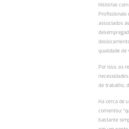
Histórias com
Profissionais
associados à
desempregado
deslocamento,
qualidade de 
Por isso, os 
necessidades 
de trabalho, 
Há cerca de u
comentou: “q
bastante sim