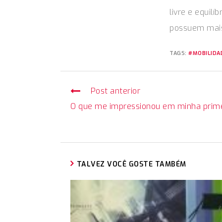
livre e equilí
possuem mais
TAGS:
#MOBILIDA
Post anterior
C
o
O que me impressionou em minha prime
n
t
i
TALVEZ VOCÊ GOSTE TAMBÉM
n
u
a
r