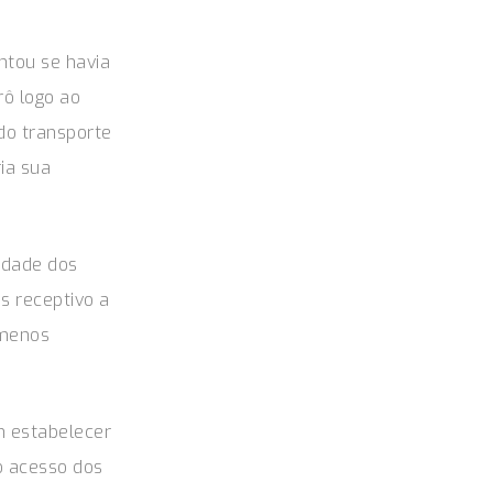
ntou se havia
ô logo ao
ndo transporte
ria sua
idade dos
s receptivo a
 menos
m estabelecer
o acesso dos